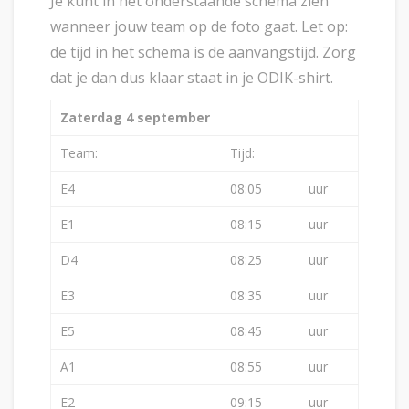
Je kunt in het onderstaande schema zien
wanneer jouw team op de foto gaat. Let op:
de tijd in het schema is de aanvangstijd. Zorg
dat je dan dus klaar staat in je ODIK-shirt.
Zaterdag 4 september
Team:
Tijd:
E4
08:05
uur
E1
08:15
uur
D4
08:25
uur
E3
08:35
uur
E5
08:45
uur
A1
08:55
uur
E2
09:15
uur