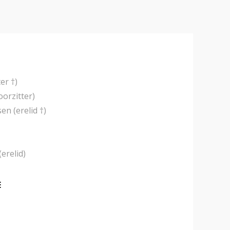
er †)
oorzitter)
en (erelid †)
erelid)
E