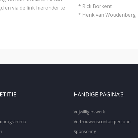
* Rick Borkent
d en via de link hieronder te
* Henk van Woudenberg
TITIE
HANDIGE PAGINA’S
Vrijwilligerswerk
ijdprogramma
Vertrouwenscontactpersoon
n
Sponsoring