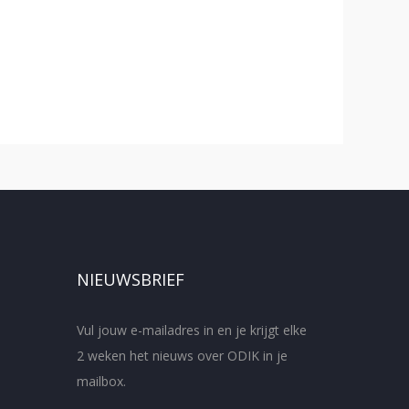
NIEUWSBRIEF
Vul jouw e-mailadres in en je krijgt elke
2 weken het nieuws over ODIK in je
mailbox.