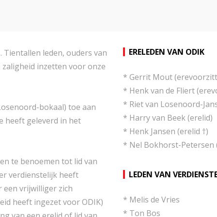
ERELEDEN VAN ODIK
s. Tientallen leden, ouders van
 zaligheid inzetten voor onze
* Gerrit Mout (erevoorzitt
* Henk van de Fliert (erev
* Riet van Losenoord-Jans
 Losenoord-bokaal) toe aan
* Harry van Beek (erelid)
ie heeft geleverd in het
* Henk Jansen (erelid †)
* Nel Bokhorst-Petersen (
en te benoemen tot lid van
LEDEN VAN VERDIENST
der verdienstelijk heeft
een vrijwilliger zich
* Melis de Vries
eid heeft ingezet voor ODIK)
* Ton Bos
g van een erelid of lid van