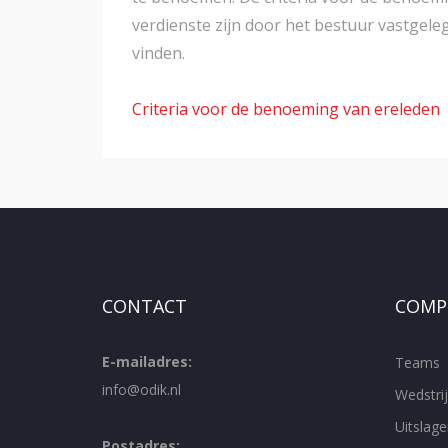
verdienste zijn door het bestuur vastgeleg
vinden.
Criteria voor de benoeming van ereleden
CONTACT
COMPE
E-mailadres:
Teams
info@odik.nl
Wedstr
Uitslage
Postadres: