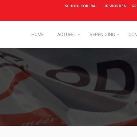
SCHOOLKORFBAL
LID WORDEN
GR
HOME
ACTUEEL
VERENIGING
COM