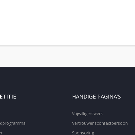
TITIE
HANDIGE PAGINA’S
Vrijwilligerswerk
ijdprogramma
Vertrouwenscontactpersoon
n
Sponsoring