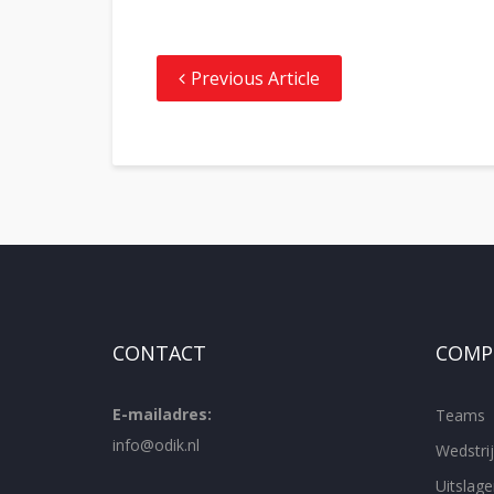
Previous Article
CONTACT
COMPE
E-mailadres:
Teams
info@odik.nl
Wedstr
Uitslage