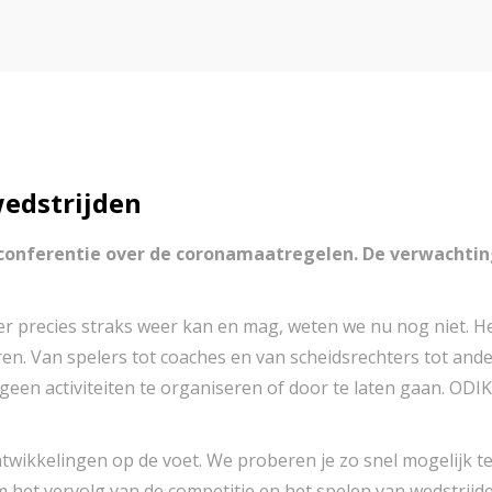
wedstrijden
conferentie over de coronamaatregelen. De verwachting
t er precies straks weer kan en mag, weten we nu nog niet. H
ren. Van spelers tot coaches en van scheidsrechters tot and
een activiteiten te organiseren of door te laten gaan. OD
ntwikkelingen op de voet. We proberen je zo snel mogelijk 
 om het vervolg van de competitie en het spelen van wedstrij