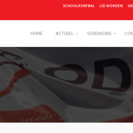
SCHOOLKORFBAL
LID WORDEN
GR
HOME
ACTUEEL
VERENIGING
COM