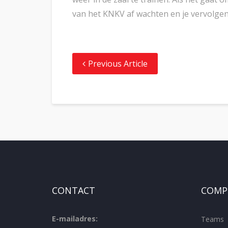
van het KNKV af wachten en je vervolgen
Previous Article
CONTACT
COMPE
E-mailadres:
Teams