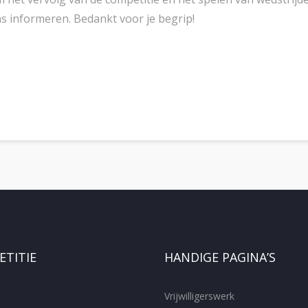
s informeren. Bedankt voor je begrip!
TITIE
HANDIGE PAGINA’S
Vrijwilligerswerk