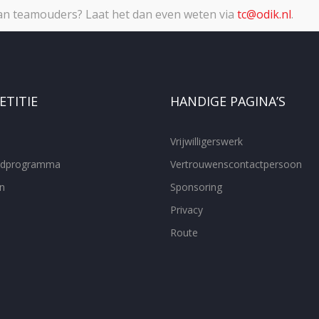
van teamouders? Laat het dan even weten via
tc@odik.nl
.
TITIE
HANDIGE PAGINA’S
Vrijwilligerswerk
ijdprogramma
Vertrouwenscontactpersoon
n
Sponsoring
Privacy
Route