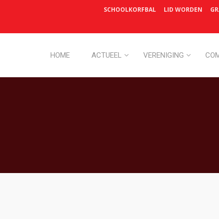
SCHOOLKORFBAL
LID WORDEN
GR
HOME
ACTUEEL
VERENIGING
COM