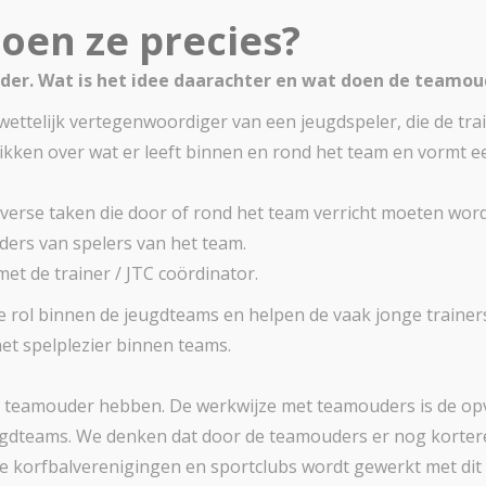
oen ze precies?
er. Wat is het idee daarachter en wat doen de teamoud
ettelijk vertegenwoordiger van een jeugdspeler, die de tr
ikken over wat er leeft binnen en rond het team en vormt 
verse taken die door of rond het team verricht moeten word
ders van spelers van het team.
et de trainer / JTC coördinator.
 rol binnen de jeugdteams en helpen de vaak jonge trainer
et spelplezier binnen teams.
 een teamouder hebben. De werkwijze met teamouders is de o
dteams. We denken dat door de teamouders er nog kortere 
re korfbalverenigingen en sportclubs wordt gewerkt met dit 