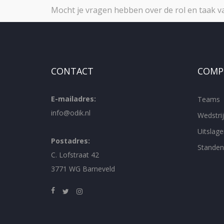
Mocht je vragen hebben over de rol en taak 
CONTACT
COMPE
E-mailadres:
Teams
info@odik.nl
Wedstr
Uitslage
Postadres:
Standen
C. Lofstraat 42
3771 WG Barneveld