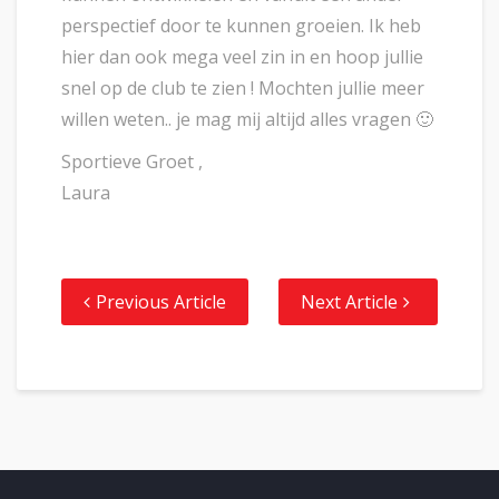
perspectief door te kunnen groeien. Ik heb
hier dan ook mega veel zin in en hoop jullie
snel op de club te zien ! Mochten jullie meer
willen weten.. je mag mij altijd alles vragen 🙂
Sportieve Groet ,
Laura
Previous Article
Next Article