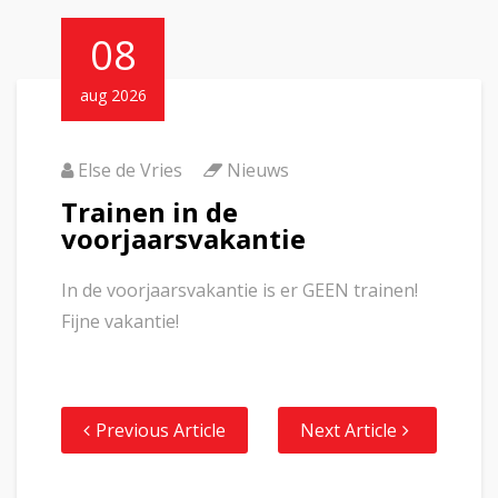
08
aug 2026
Else de Vries
Nieuws
Trainen in de
voorjaarsvakantie
In de voorjaarsvakantie is er GEEN trainen!
Fijne vakantie!
Previous Article
Next Article