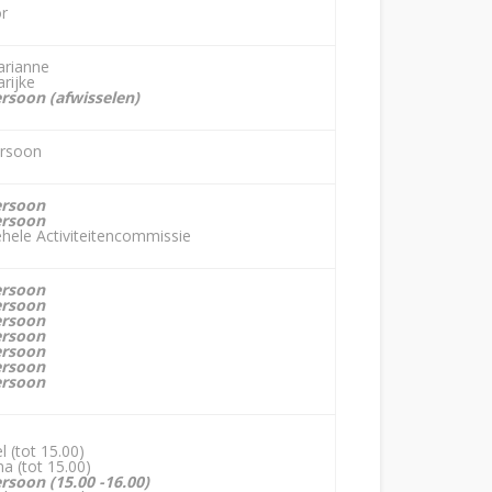
r
rianne
rijke
rsoon (afwisselen)
rsoon
ersoon
ersoon
hele Activiteitencommissie
ersoon
ersoon
ersoon
ersoon
ersoon
ersoon
ersoon
l (tot 15.00)
na (tot 15.00)
rsoon (15.00 -16.00)