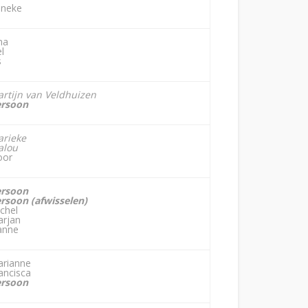
neke
na
l
s
rtijn van Veldhuizen
ersoon
rieke
alou
oor
ersoon
rsoon (afwisselen)
chel
rjan
anne
rianne
ancisca
ersoon