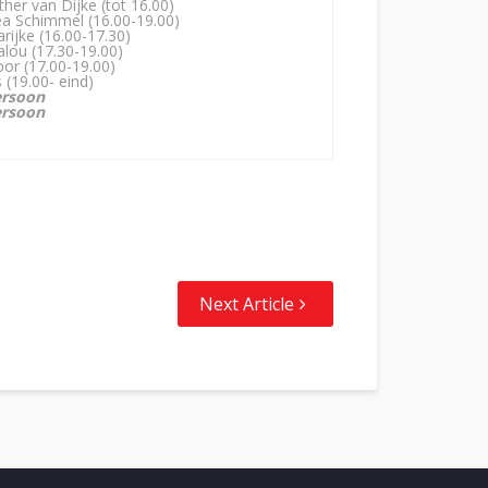
ther van Dijke (tot 16.00)
a Schimmel (16.00-19.00)
rijke (16.00-17.30)
lou (17.30-19.00)
oor (17.00-19.00)
s (19.00- eind)
ersoon
ersoon
Next Article