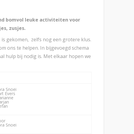
nd bomvol leuke activiteiten voor
jes, zusjes.
ij is gekomen, zelfs nog een grotere klus.
 om ons te helpen. In bijgevoegd schema
aal hulp bij nodig is. Met elkaar hopen we
ra Snoei
rt Evers
rianne
rjan
efan
oor
ra Snoei