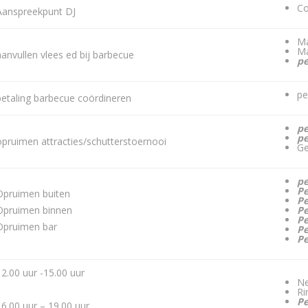
Co
Aanspreekpunt DJ
Ma
Ma
aanvullen vlees ed bij barbecue
pe
pe
betaling barbecue coördineren
p
p
opruimen attracties/schutterstoernooi
Ge
p
P
Opruimen buiten
P
Opruimen binnen
P
P
Opruimen bar
P
P
12.00 uur -15.00 uur
Ne
Ri
Pe
16.00 uur – 19.00 uur