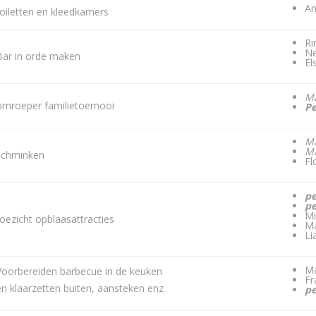
An
toiletten en kleedkamers
Ri
Ne
Bar in orde maken
El
Ma
omroeper familietoernooi
P
Ma
M
schminken
Fl
p
pe
Mi
toezicht opblaasattracties
Ma
Li
Ma
Voorbereiden barbecue in de keuken
Fr
en klaarzetten buiten, aansteken enz
p