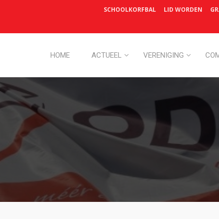
SCHOOLKORFBAL
LID WORDEN
GR
HOME
ACTUEEL
VERENIGING
COM