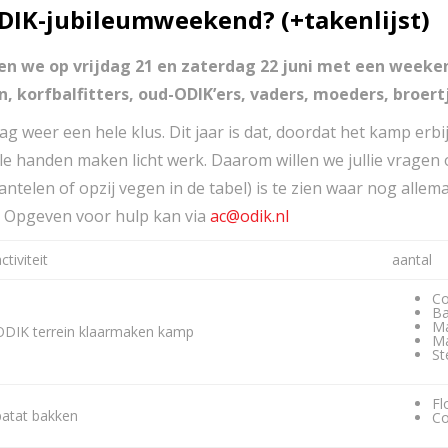
 ODIK-jubileumweekend? (+takenlijst)
eren we op vrijdag 21 en zaterdag 22 juni met een weeke
, korfbalfitters, oud-ODIK’ers, vaders, moeders, broert
ag weer een hele klus. Dit jaar is dat, doordat het kamp erb
ele handen maken licht werk. Daarom willen we jullie vragen
kantelen of opzij vegen in de tabel) is te zien waar nog allem
.
Opgeven voor hulp kan via
ac@odik.nl
ctiviteit
aantal
Co
Ba
Ma
ODIK terrein klaarmaken kamp
Ma
St
Fl
patat bakken
Co