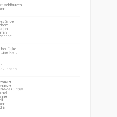
rt Veldhuizen
bert
es Snoei
ochem
rjan
efan
rianne
ther Dijke
ttine Kieft
r
nk Jansen,
ersoon
ersoon
neloes Snoei
chel
anne
ell
bert
dia