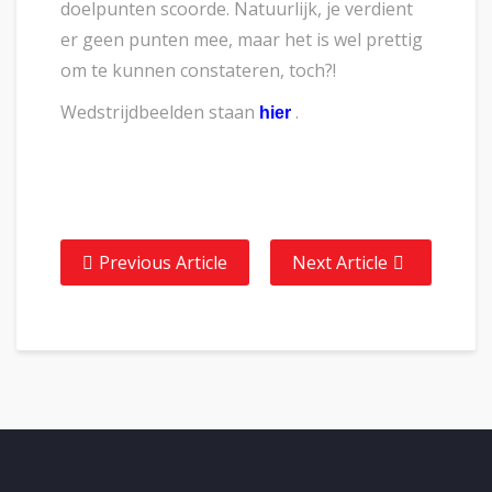
doelpunten scoorde. Natuurlijk, je verdient
er geen punten mee, maar het is wel prettig
om te kunnen constateren, toch?!
Wedstrijdbeelden staan
.
hier
Previous Article
Next Article