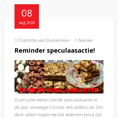
08
aug 2026
Charlotte van Duinkerken
Nieuws
Reminder speculaasactie!
Zoals jullie weten ziet de speculaasactie er
dit jaar, vanwege Corona, iets anders uit. Om
deze reden hopen we dat iedereen extra zijn