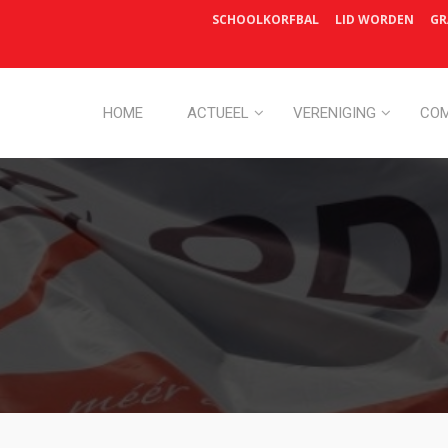
SCHOOLKORFBAL
LID WORDEN
GR
HOME
ACTUEEL
VERENIGING
COM