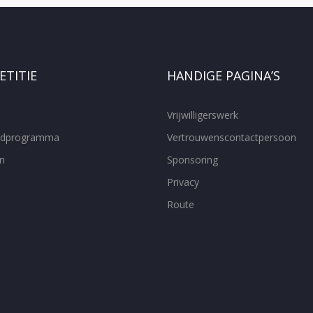
TITIE
HANDIGE PAGINA’S
Vrijwilligerswerk
ijdprogramma
Vertrouwenscontactpersoon
n
Sponsoring
Privacy
Route