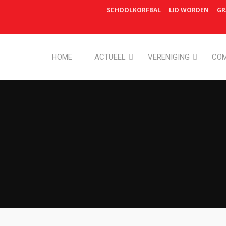
SCHOOLKORFBAL
LID WORDEN
GR
HOME
ACTUEEL
VERENIGING
COM