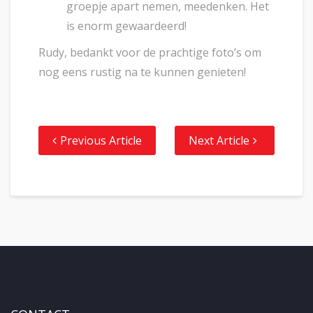
groepje apart nemen, meedenken. Het
is enorm gewaardeerd!
Rudy, bedankt voor de prachtige foto’s om
nog eens rustig na te kunnen genieten!
Previous Article
Next Article