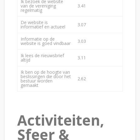
Ik bezoek de website
van de vereniging
3.41
regelmatig
De website is
3.07
informatief en actueel
Informatie op de
3.03
website is goed vindbaar
Ik lees de nieuwsbrief
3.11
altijd
Ik ben op de hoogte van
beslissingen die door het
2.62
bestuur worden
gemaakt
Activiteiten,
Sfeer &