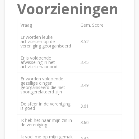
Voorzieningen
Vraag
Gem. Score
Er worden leuke
activiteiten op de
3.52
vereniging georganiseerd
Er is voldoende
afwisseling in het
3.45
activiteitenaanbod
Er worden voldoende
gezellige dingen
3.49
georganiseerd die niet
sportgerelateerd zijn
De sfeer in de vereniging
3.61
is goed
Ik heb het naar mijn zin in
3.60
de vereniging
Ik voel me op mijn gemak
3.63