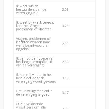
Ik weet wie de
bestuurders van de
3.08
vereniging zijn
Ik weet bij wie ik terecht
kan met vragen,
3.23
problemen of klachten
Vragen, problemen of
klachten worden naar
2.90
wens beantwoord en
opgelost
Ik ben op de hoogte van
het lange termijnbeleid
2.30
van de vereniging
Ik kan mij vinden in het
beleid dat door de
3.10
vereniging wordt gevoerd
Het vrijwilligersbeleid in
3.17
de vereniging is goed
Er zijn voldoende
vrijwilligers om alle
2.92