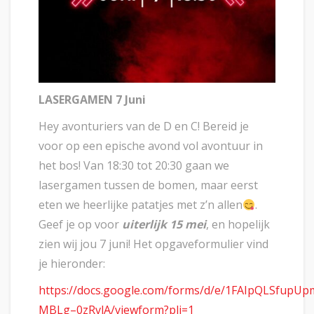
LASERGAMEN 7 Juni
Hey avonturiers van de D en C! Bereid je
voor op een epische avond vol avontuur in
het bos! Van 18:30 tot 20:30 gaan we
lasergamen tussen de bomen, maar eerst
eten we heerlijke patatjes met z’n allen
.
Geef je op voor
uiterlijk 15 mei
, en hopelijk
zien wij jou 7 juni! Het opgaveformulier vind
je hieronder:
https://docs.google.com/forms/d/e/1FAIpQLSfupU
MBLg–0zRvlA/viewform?pli=1