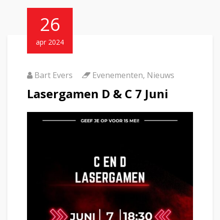
26
apr 2024
Bart Evers
Evenementen
,
Nieuws
Lasergamen D & C 7 Juni