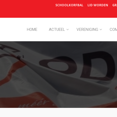
SCHOOLKORFBAL
LID WORDEN
GR
HOME
ACTUEEL
VERENIGING
COM