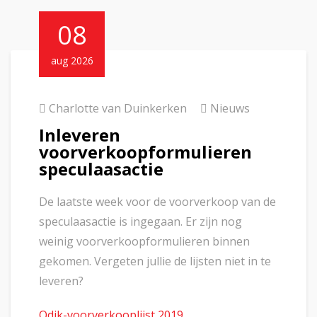
08
aug 2026
Charlotte van Duinkerken
Nieuws
Inleveren
voorverkoopformulieren
speculaasactie
De laatste week voor de voorverkoop van de
speculaasactie is ingegaan. Er zijn nog
weinig voorverkoopformulieren binnen
gekomen. Vergeten jullie de lijsten niet in te
leveren?
Odik-voorverkooplijst 2019