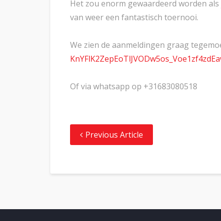
Het zou enorm gewaardeerd worden als j
van weer een fantastisch toernooi.
We zien de aanmeldingen graag tegemoet
KnYFlK2ZepEoTlJVODw5os_
Voe1zf4zdEa
Of via whatsapp op +31683080518
Previous Article