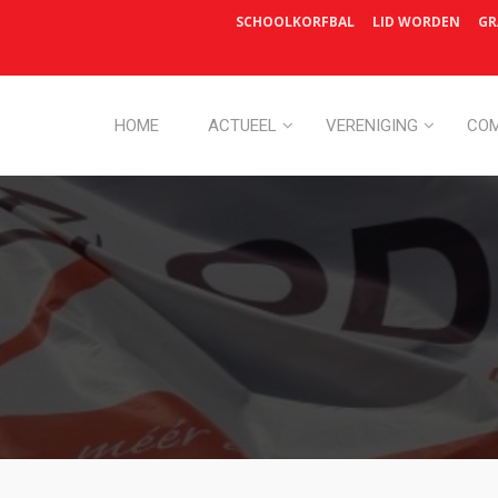
SCHOOLKORFBAL
LID WORDEN
GR
HOME
ACTUEEL
VERENIGING
COM