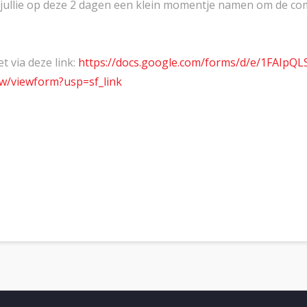
ullie op deze 2 dagen een klein momentje namen om de com
 via deze link:
https://docs.google.com/forms/
d/e/1FAIpQL
w/viewform?usp=sf_
link