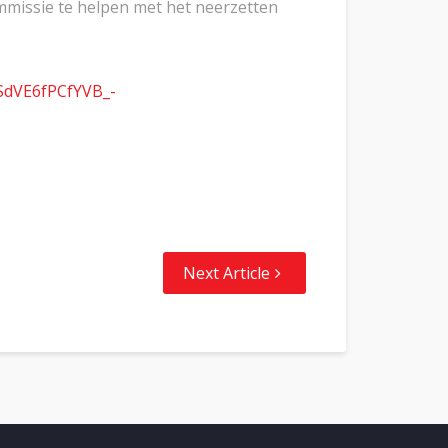
missie te helpen met het neerzetten
SdVE6fPCfYVB_-
Next Article