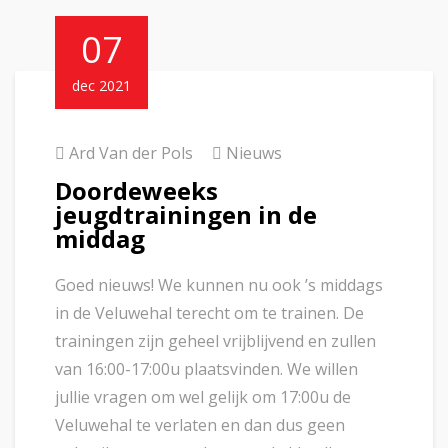
07
dec 2021
Ard Van der Pols
Nieuws
Doordeweeks
jeugdtrainingen in de
middag
Goed nieuws! We kunnen nu ook ’s middags
in de Veluwehal terecht om te trainen. De
trainingen zijn geheel vrijblijvend en zullen
van 16:00-17:00u plaatsvinden. We willen
jullie vragen om wel gelijk om 17:00u de
Veluwehal te verlaten en dan dus geen