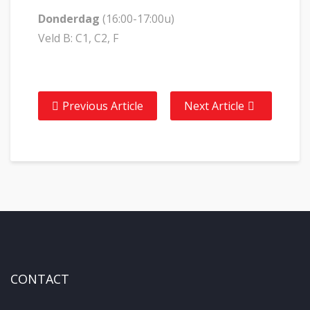
Donderdag
(16:00-17:00u)
Veld B: C1, C2, F
Previous Article
Next Article
CONTACT