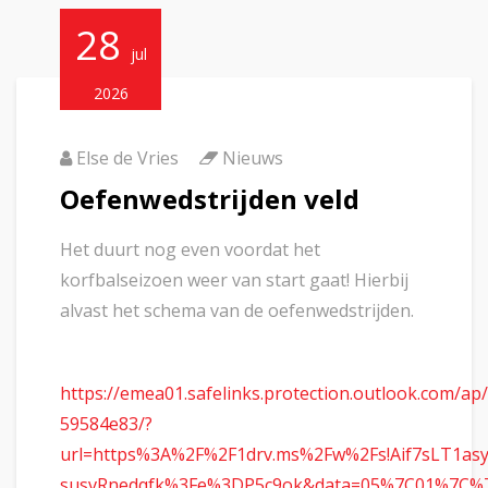
28
jul
2026
Else de Vries
Nieuws
Oefenwedstrijden veld
Het duurt nog even voordat het
korfbalseizoen weer van start gaat! Hierbij
alvast het schema van de oefenwedstrijden.
https://emea01.safelinks.protection.outlook.com/ap
59584e83/?
url=https%3A%2F%2F1drv.ms%2Fw%2Fs!Aif7sLT1as
susvRnedqfk%3Fe%3DP5c9ok&data=05%7C01%7C%7