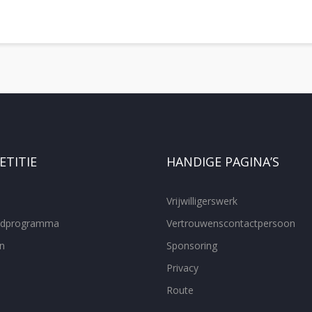
TITIE
HANDIGE PAGINA’S
Vrijwilligerswerk
ijdprogramma
Vertrouwenscontactpersoon
n
Sponsoring
Privacy
Route