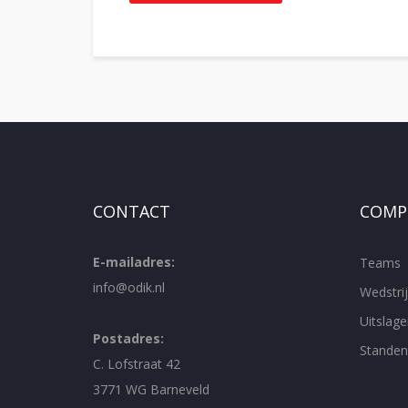
CONTACT
COMPE
E-mailadres:
Teams
info@odik.nl
Wedstr
Uitslage
Postadres:
Standen
C. Lofstraat 42
3771 WG Barneveld