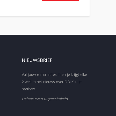
NIEUWSBRIEF
Vul jouw e-mailadres in en je krijgt elke
2 weken het nieuws over ODIK in je
mailbox.
Helaas even uitgeschakeld