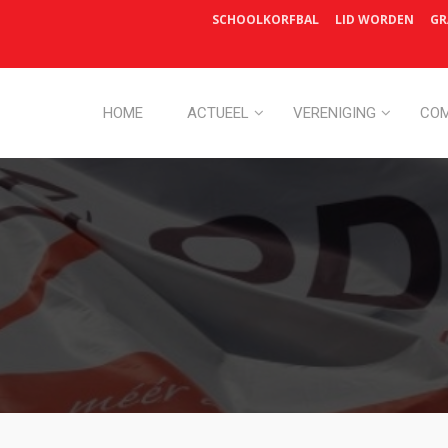
SCHOOLKORFBAL
LID WORDEN
GR
HOME
ACTUEEL
VERENIGING
COM