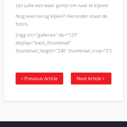
zijn jullie een waar genot om naar te kijken!
Nog even terug kijken? Hieronder staan de
foto’s.
[ngg src=”galleries” ids=”123″
display=”basic_thumbnail”
thumbnail_height=”240″ thumbnail_crop=”0″]
Previous Article
Next Article