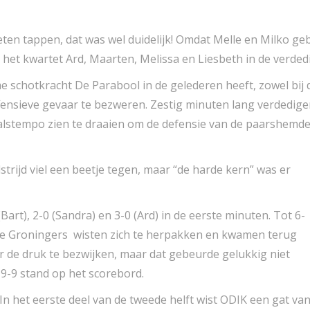
ten tappen, dat was wel duidelijk! Omdat Melle en Milko geb
 het kwartet Ard, Maarten, Melissa en Liesbeth in de verded
rme schotkracht De Parabool in de gelederen heeft, zowel bi
ensieve gevaar te bezweren. Zestig minuten lang verdedige
lstempo zien te draaien om de defensie van de paarshemde
trijd viel een beetje tegen, maar “de harde kern” was er
(Bart), 2-0 (Sandra) en 3-0 (Ard) in de eerste minuten. Tot 6-
 de Groningers wisten zich te herpakken en kwamen terug
er de druk te bezwijken, maar dat gebeurde gelukkig niet
9-9 stand op het scorebord.
In het eerste deel van de tweede helft wist ODIK een gat va