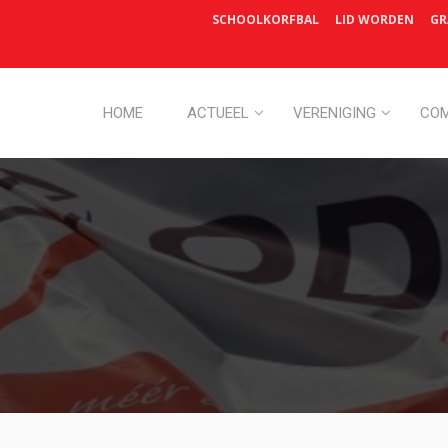
SCHOOLKORFBAL
LID WORDEN
GR
HOME
ACTUEEL
VERENIGING
COM