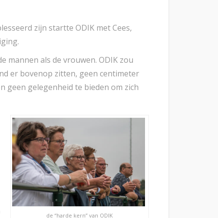
lesseerd zijn startte ODIK met Cees,
iging.
j de mannen als de vrouwen. ODIK zou
nd er bovenop zitten, geen centimeter
n geen gelegenheid te bieden om zich
n
de “harde kern” van ODIK