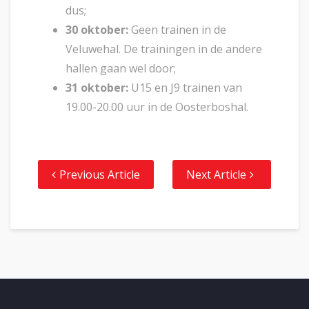
dus;
30 oktober:
Geen trainen in de
Veluwehal. De trainingen in de andere
hallen gaan wel door;
31 oktober:
U15 en J9 trainen van
19.00-20.00 uur in de Oosterboshal.
Previous Article
Next Article