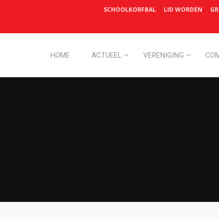
SCHOOLKORFBAL
LID WORDEN
GR
HOME
ACTUEEL
VERENIGING
COM