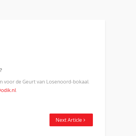
g?
ven voor de Geurt van Losenoord-bokaal.
odik.nl
.
Next Article