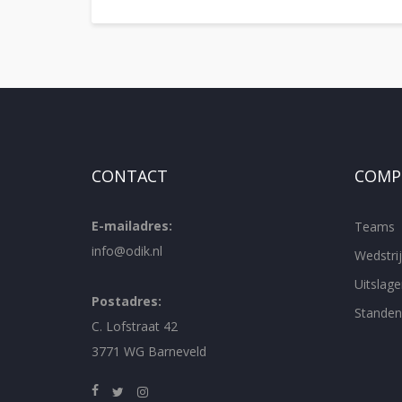
CONTACT
COMPE
E-mailadres:
Teams
info@odik.nl
Wedstr
Uitslage
Postadres:
Standen
C. Lofstraat 42
3771 WG Barneveld