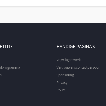
TITIE
HANDIGE PAGINA’S
Vrijwilligerswerk
ijdprogramma
Vertrouwenscontactpersoon
n
Sponsoring
Privacy
Route