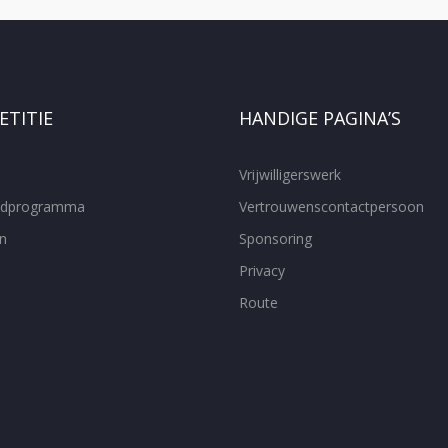
TITIE
HANDIGE PAGINA’S
Vrijwilligerswerk
ijdprogramma
Vertrouwenscontactpersoon
n
Sponsoring
Privacy
Route