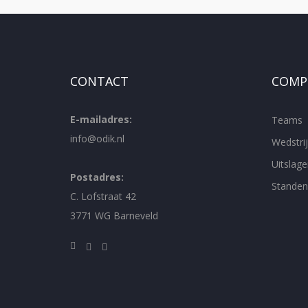
CONTACT
COMPE
E-mailadres:
Teams
info@odik.nl
Wedstr
Uitslage
Postadres:
Standen
C. Lofstraat 42
3771 WG Barneveld