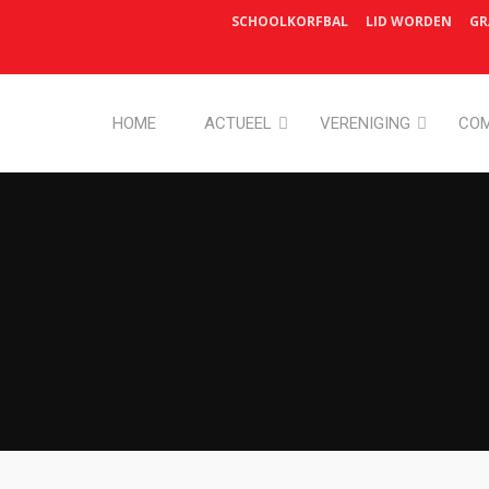
SCHOOLKORFBAL
LID WORDEN
GR
HOME
ACTUEEL
VERENIGING
COM