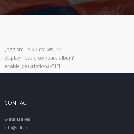
[ngg src=”albums” ids=”5″
display=”basic_compact_album”
enable_descriptions=”1″]
CONTACT
E-mailadres:
info@odik.nl