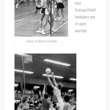
het
fotoarchief
hebben we
in een
aantal
Hans vd Weerd in aktie