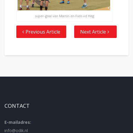
super-goal van Martin en Fien vd Heg
Previous Article
Next Article
CONTACT
E-mailadres:
info@odik.nl