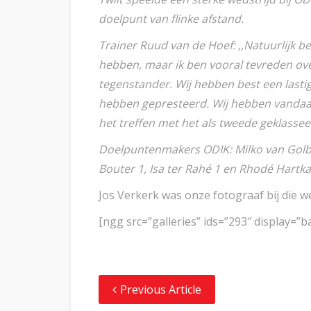
doelpunt van flinke afstand.
Trainer Ruud van de Hoef: ,,Natuurlijk be
hebben, maar ik ben vooral tevreden ov
tegenstander. Wij hebben best een lastige
hebben gepresteerd. Wij hebben vandaag 
het treffen met het als tweede geklassee
Doelpuntenmakers ODIK: Milko van Golberd
Bouter 1, Isa ter Rahé 1 en Rhodé Hartk
Jos Verkerk was onze fotograaf bij die wed
[ngg src=”galleries” ids=”293″ display=”b
Previous Article