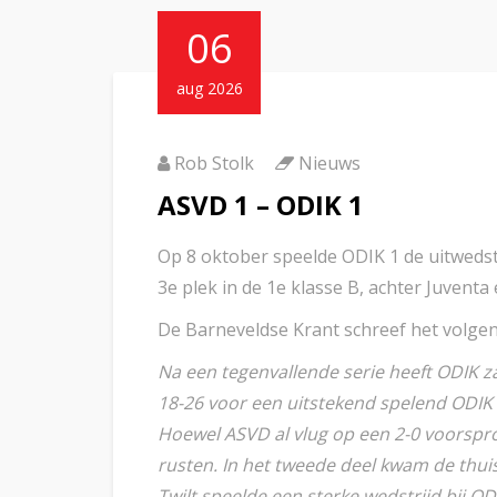
06
aug 2026
Rob Stolk
Nieuws
ASVD 1 – ODIK 1
Op 8 oktober speelde ODIK 1 de uitwedst
3e plek in de 1e klasse B, achter Juventa
De Barneveldse Krant schreef het volgen
Na een tegenvallende serie heeft ODIK za
18-26 voor een uitstekend spelend ODIK 
Hoewel ASVD al vlug op een 2-0 voorspro
rusten. In het tweede deel kwam de thuis
Twilt speelde een sterke wedstrijd bij O