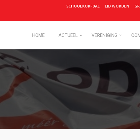
SCHOOLKORFBAL
LID WORDEN
GR
HOME
ACTUEEL
VERENIGING
COM