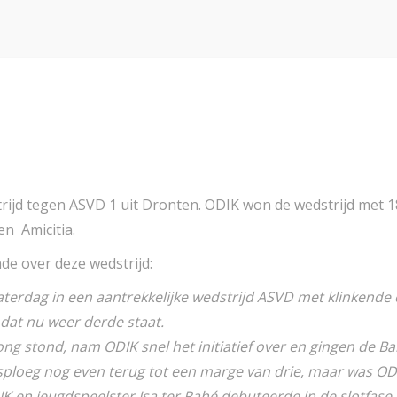
rijd tegen ASVD 1 uit Dronten. ODIK won de wedstrijd met 1
 en Amicitia.
de over deze wedstrijd:
terdag in een aantrekkelijke wedstrijd ASVD met klinkende 
dat nu weer derde staat.
ng stond, nam ODIK snel het initiatief over en gingen de 
ploeg nog even terug tot een marge van drie, maar was ODIK u
DIK en jeugdspeelster Isa ter Rahé debuteerde in de slotfas