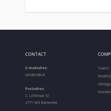
CONTACT
COMPE
E-mailadres:
Teams
info@odik.nl
Wedstr
Uitslage
Postadres:
Standen
C. Lofstraat 42
3771 WG Barneveld