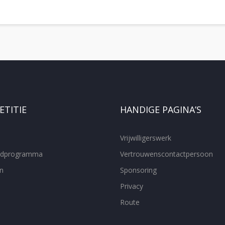
TITIE
HANDIGE PAGINA’S
Vrijwilligerswerk
ijdprogramma
Vertrouwenscontactpersoon
n
Sponsoring
Privacy
Route