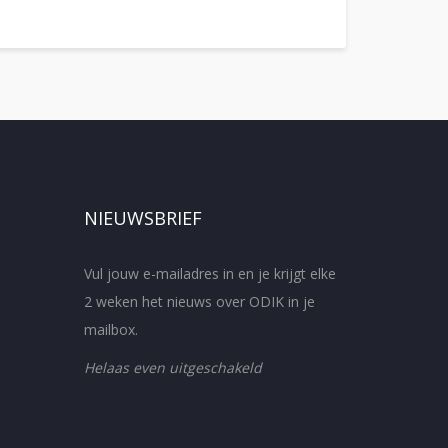
NIEUWSBRIEF
Vul jouw e-mailadres in en je krijgt elke
2 weken het nieuws over ODIK in je
mailbox.
Helaas even uitgeschakeld