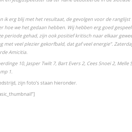
n ik erg blij met het resultaat, de gevolgen voor de ranglijst
er hoe we het gedaan hebben. Wij hebben erg goed gespeeld
 periode gehad, zijn ook positief kritisch naar elkaar gewees
met veel plezier gekorfbald, dat gaf veel energie”. Zaterda
rde Amicitia.
inge 10, Jasper Twilt 7, Bart Evers 2, Cees Snoei 2, Melle S
amp 1.
strijd, zijn foto’s staan hieronder.
asic_thumbnail”]