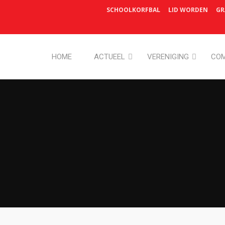
SCHOOLKORFBAL
LID WORDEN
GR
HOME
ACTUEEL
VERENIGING
COM