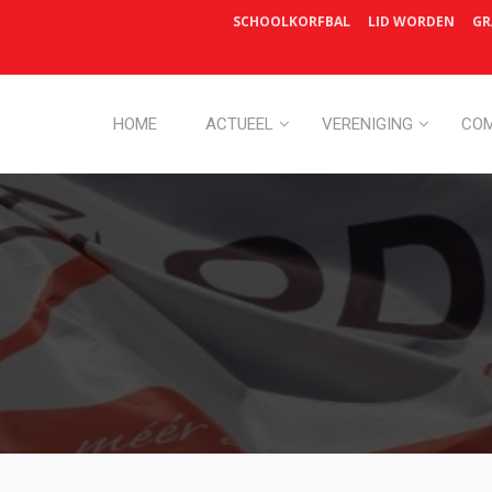
SCHOOLKORFBAL
LID WORDEN
GR
HOME
ACTUEEL
VERENIGING
COM